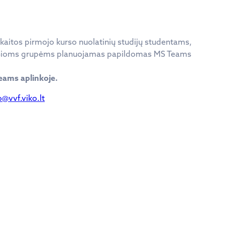
kaitos pirmojo kurso nuolatinių studijų studentams,
Šioms grupėms planuojamas papildomas MS Teams
eams aplinkoje.
o@vvf.viko.lt