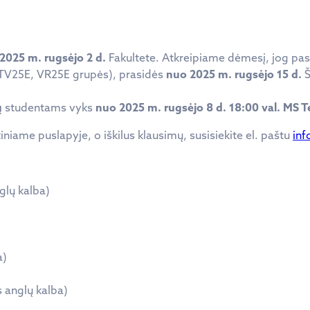
2025 m. rugsėjo 2 d.
Fakultete. Atkreipiame dėmesį, jog pas
 TV25E, VR25E grupės), prasidės
nuo 2025 m. rugsėjo 15 d.
ų
studentams vyks
nuo 2025 m. rugsėjo 8 d. 18:00 val. MS T
tiniame puslapyje, o iškilus klausimų, susisiekite el. paštu
inf
glų kalba)
a)
s anglų kalba)