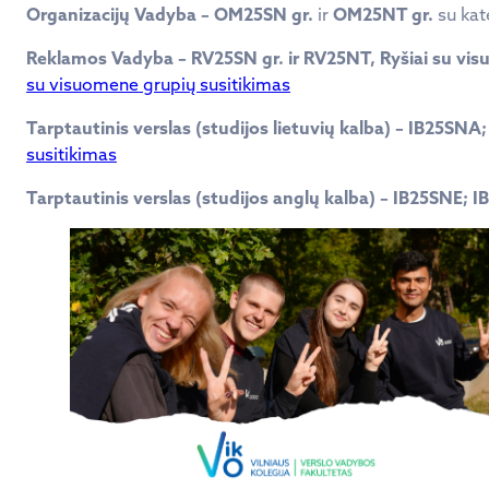
Organizacijų Vadyba – OM25SN gr.
ir
OM25NT gr.
su kat
Reklamos Vadyba – RV25SN gr. ir
RV25
NT, Ryšiai su vi
su visuomene grupių susitikimas
Tarptautinis verslas (studijos lietuvių kalba) – IB25S
susitikimas
Tarptautinis verslas (studijos anglų kalba) – IB25SNE; 