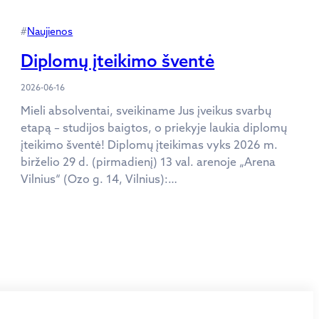
#
Naujienos
Diplomų įteikimo šventė
2026-06-16
Mieli absolventai, sveikiname Jus įveikus svarbų
etapą – studijos baigtos, o priekyje laukia diplomų
įteikimo šventė! Diplomų įteikimas vyks 2026 m.
birželio 29 d. (pirmadienį) 13 val. arenoje „Arena
Vilnius“ (Ozo g. 14, Vilnius):…