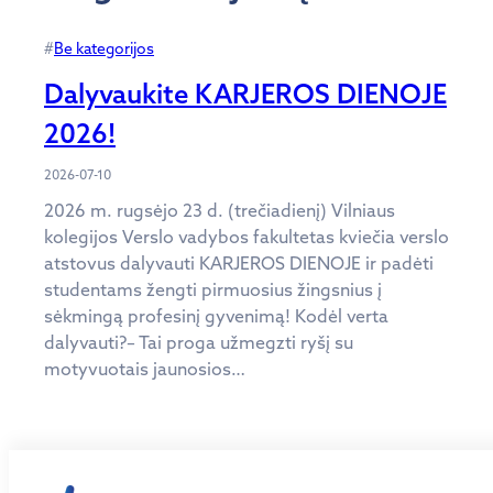
#
Be kategorijos
Dalyvaukite KARJEROS DIENOJE
2026!
2026-07-10
2026 m. rugsėjo 23 d. (trečiadienį) Vilniaus
kolegijos Verslo vadybos fakultetas kviečia verslo
atstovus dalyvauti KARJEROS DIENOJE ir padėti
studentams žengti pirmuosius žingsnius į
sėkmingą profesinį gyvenimą! Kodėl verta
dalyvauti?– Tai proga užmegzti ryšį su
motyvuotais jaunosios…