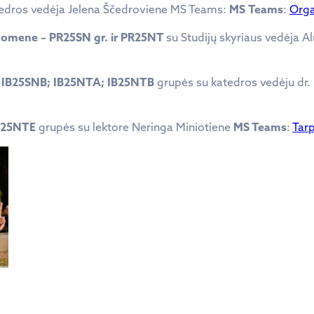
edros vedėja Jelena Ščedroviene MS Teams:
MS
Teams
:
Orga
suomene – PR25SN gr. ir
PR25
NT
su Studijų skyriaus vedėja 
NA; IB25SNB; IB25NTA; IB25NTB
grupės su katedros vedėju dr.
IB25NTE
grupės su lektore Neringa Miniotiene
MS Teams
:
Tarp