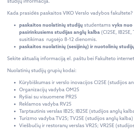
studijų informacija.
Kada prasidės paskaitos VIKO Verslo vadybos fakultete?
paskaitos nuolatinių studijų
studentams
vyks nuo 
pasirinkusiems studijas anglų kalba
(CI25E, IB25E,
susitikimas rugsėjo 8-12 dienomis.
paskaitos
nuolatinių (sesijinių) ir nuotolinių studij
Sekite aktualią informaciją el. paštu bei Fakulteto interne
Nuolatinių studijų grupių kodai:
Kūrybiškumas ir verslo inovacijos CI25E (studijos an
Organizacijų vadyba OM25
Ryšiai su visuomene PR25
Reklamos vadyba RV25
Tarptautinis verslas IB25; IB25E (studijos anglų kalb
Turizmo vadyba TV25; TV25E (studijos anglų kalba)
Viešbučių ir restoranų verslas VR25; VR25E (studijo