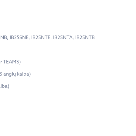
5SNB; IB25SNE; IB25NTE; IB25NTA; IB25NTB
per TEAMS)
S anglų kalba)
alba)