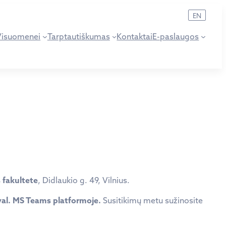
EN
Visuomenei
Tarptautiškumas
Kontaktai
E-paslaugos
 fakultete
, Didlaukio g. 49, Vilnius.
 val. MS Teams platformoje.
Susitikimų metu sužinosite