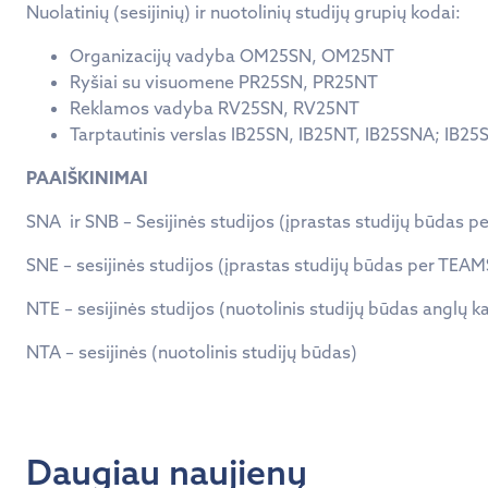
Nuolatinių (sesijinių) ir nuotolinių studijų grupių kodai:
Organizacijų vadyba OM25SN, OM25NT
Ryšiai su visuomene PR25SN, PR25NT
Reklamos vadyba RV25SN, RV25NT
Tarptautinis verslas IB25SN, IB25NT, IB25SNA; IB2
PAAIŠKINIMAI
SNA ir SNB – Sesijinės studijos (įprastas studijų būdas 
SNE – sesijinės studijos (įprastas studijų būdas per TEAM
NTE – sesijinės studijos (nuotolinis studijų būdas anglų k
NTA – sesijinės (nuotolinis studijų būdas)
Daugiau naujienų