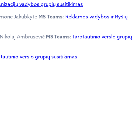
nizacijų vadybos grupių susitikimas
Almone Jakubkyte
MS
Teams
:
Reklamos vadybos ir Ryšių
 Nikolaj Ambrusevič
MS Teams
:
Tarptautinio verslo grupių
tautinio verslo grupių susitikimas