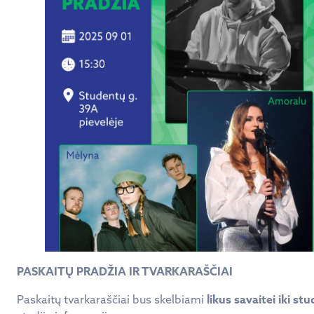
PASKAITŲ PRADŽIA IR TVARKARAŠČIAI
Paskaitų tvarkaraščiai bus skelbiami
likus savaitei iki st