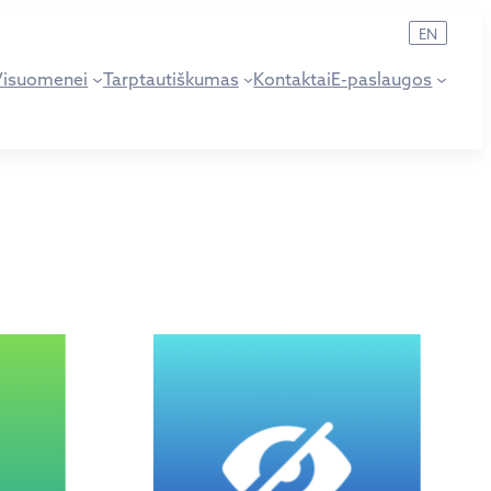
EN
Visuomenei
Tarptautiškumas
Kontaktai
E-paslaugos