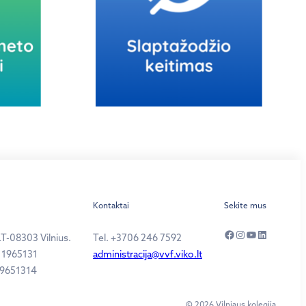
Kontaktai
Sekite mus
Facebook
Instagram
YouTube
LinkedIn
LT-08303 Vilnius.
Tel. +3706 246 7592
11965131
administracija@vvf.viko.lt
19651314
© 2026 Vilniaus kolegija.