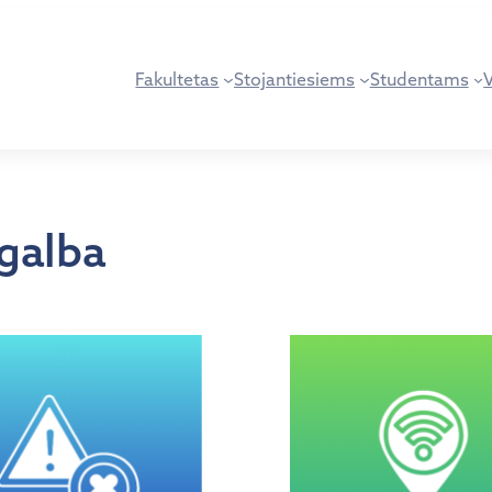
Fakultetas
Stojantiesiems
Studentams
galba