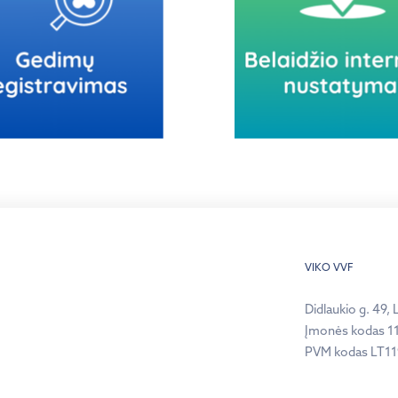
VIKO VVF
Didlaukio g. 49, 
Įmonės kodas 1
PVM kodas LT1