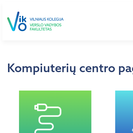
Eiti
prie
turinio
Kompiuterių centro pa