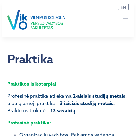
Eiti
EN
prie
turinio
Praktika
Praktikos laikotarpiai
Profesinė praktika atliekama
2-aisiais studijų metais
,
o baigiamoji praktika –
3-iaisiais studijų metais
.
Praktikos trukmė –
12 savaičių
.
Profesinė praktika:
Organizacijų vadybos, Reklamos vadybos