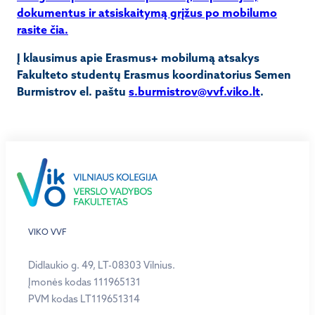
dokumentus ir atsiskaitymą grįžus po mobilumo
rasite čia.
Į klausimus apie Erasmus+ mobilumą atsakys
Fakulteto studentų Erasmus koordinatorius Semen
Burmistrov
el. paštu
s.burmistrov@vvf.viko.lt
.
VIKO VVF
Didlaukio g. 49, LT-08303 Vilnius.
Įmonės kodas 111965131
PVM kodas LT119651314