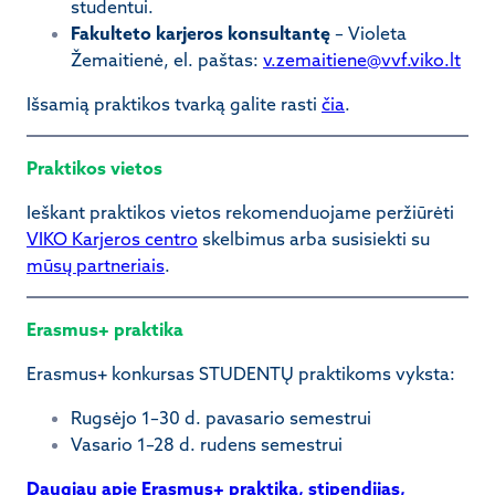
studentui.
Fakulteto karjeros konsultantę
– Violeta
Žemaitienė, el. paštas:
v.zemaitiene@vvf.viko.lt
Išsamią praktikos tvarką galite rasti
čia
.
Praktikos vietos
Ieškant praktikos vietos rekomenduojame peržiūrėti
VIKO Karjeros centro
skelbimus arba susisiekti su
mūsų partneriais
.
Erasmus+ praktika
Erasmus+ konkursas STUDENTŲ praktikoms vyksta:
Rugsėjo 1–30 d. pavasario semestrui
Vasario 1–28 d. rudens semestrui
Daugiau apie Erasmus+ praktiką, stipendijas,