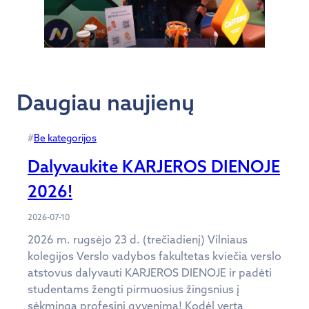
Daugiau naujienų
#
Be kategorijos
Dalyvaukite KARJEROS DIENOJE
2026!
2026-07-10
2026 m. rugsėjo 23 d. (trečiadienį) Vilniaus
kolegijos Verslo vadybos fakultetas kviečia verslo
atstovus dalyvauti KARJEROS DIENOJE ir padėti
studentams žengti pirmuosius žingsnius į
sėkmingą profesinį gyvenimą! Kodėl verta