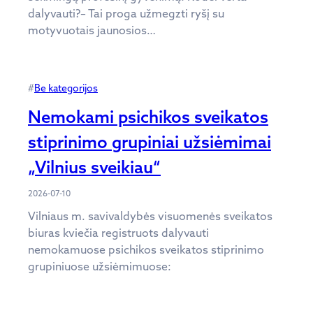
dalyvauti?– Tai proga užmegzti ryšį su
motyvuotais jaunosios…
#
Be kategorijos
Nemokami psichikos sveikatos
stiprinimo grupiniai užsiėmimai
„Vilnius sveikiau“
2026-07-10
Vilniaus m. savivaldybės visuomenės sveikatos
biuras kviečia registruots dalyvauti
nemokamuose psichikos sveikatos stiprinimo
grupiniuose užsiėmimuose: