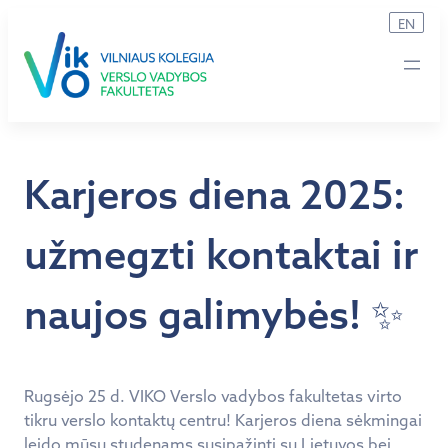
Eiti
EN
prie
turinio
Karjeros diena 2025:
užmegzti kontaktai ir
naujos galimybės! ✨
Rugsėjo 25 d. VIKO Verslo vadybos fakultetas virto
tikru verslo kontaktų centru! Karjeros diena sėkmingai
leido mūsų studenams susipažinti su Lietuvos bei