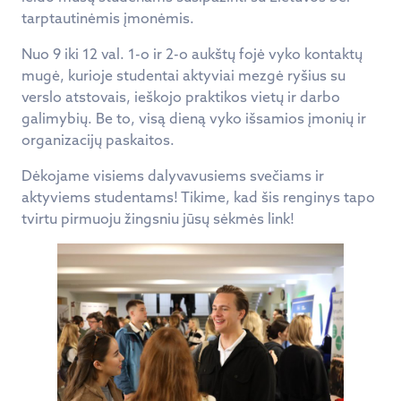
tarptautinėmis įmonėmis.
Nuo 9 iki 12 val. 1-o ir 2-o aukštų fojė vyko kontaktų
mugė, kurioje studentai aktyviai mezgė ryšius su
verslo atstovais, ieškojo praktikos vietų ir darbo
galimybių. Be to, visą dieną vyko išsamios įmonių ir
organizacijų paskaitos.
Dėkojame visiems dalyvavusiems svečiams ir
aktyviems studentams! Tikime, kad šis renginys tapo
tvirtu pirmuoju žingsniu jūsų sėkmės link!