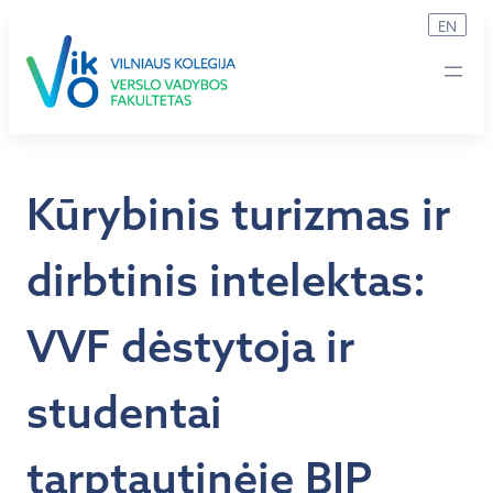
Eiti
EN
prie
turinio
Kūrybinis turizmas ir
dirbtinis intelektas:
VVF dėstytoja ir
studentai
tarptautinėje BIP