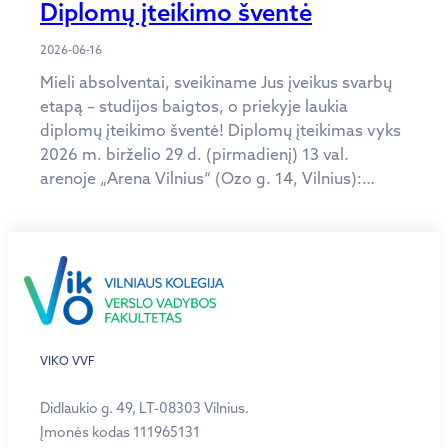
Diplomų įteikimo šventė
2026-06-16
Mieli absolventai, sveikiname Jus įveikus svarbų
etapą – studijos baigtos, o priekyje laukia
diplomų įteikimo šventė! Diplomų įteikimas vyks
2026 m. birželio 29 d. (pirmadienį) 13 val.
arenoje „Arena Vilnius“ (Ozo g. 14, Vilnius):…
VIKO VVF
Didlaukio g. 49, LT-08303 Vilnius.
Įmonės kodas 111965131