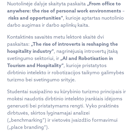
Nuotolinėje dalyje skaityta paskaita
„From office to
anywhere: the rise of personal work environments
–
risks and opportunities“
, kurioje aptartas nuotolinio
darbo augimas ir darbo aplinkų kaita.
Kontaktinės savaitės metu lektorė skaitė dvi
paskaitas:
„The rise of introverts is reshaping the
hospitality industry“
, nagrinėjusią introvertų įtaką
svetingumo sektoriui, ir
„AI and Robotisation in
Tourism and Hospitality“
, kurioje pristatytos
dirbtinio intelekto ir robotizacijos taikymo galimybės
turizmo bei svetingumo srityje.
Studentai susipažino su kūrybinio turizmo principais ir
mokėsi naudotis dirbtinio intelekto įrankiais idėjoms
generuoti bei pristatymams rengti. Vyko praktinės
dirbtuvės, skirtos lyginamajai analizei
(„benchmarking”) ir vietovės įvaizdžio formavimui
(„place branding”).