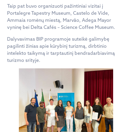
Taip pat buvo organizuoti pažintiniai vizitai į
Portalegre Tapestry Museum, Castelo de Vide,
Ammaia romėnų miestą, Marvão, Adega Mayor
vyninę bei Delta Cafés – Science Coffee Museum.
Dalyvavimas BIP programoje suteikė galimybę
pagilinti žinias apie kūrybinį turizmą, dirbtinio
intelekto taikymą ir tarptautinį bendradarbiavimą
turizmo srityje.