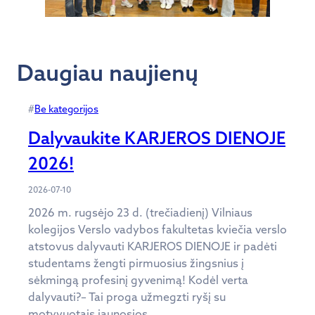
Daugiau naujienų
#
Be kategorijos
Dalyvaukite KARJEROS DIENOJE
2026!
2026-07-10
2026 m. rugsėjo 23 d. (trečiadienį) Vilniaus
kolegijos Verslo vadybos fakultetas kviečia verslo
atstovus dalyvauti KARJEROS DIENOJE ir padėti
studentams žengti pirmuosius žingsnius į
sėkmingą profesinį gyvenimą! Kodėl verta
dalyvauti?– Tai proga užmegzti ryšį su
motyvuotais jaunosios…