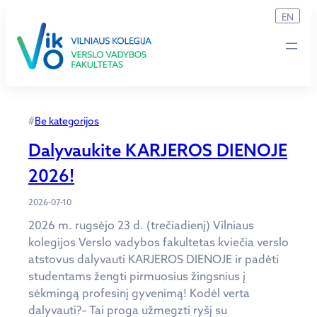
Eiti
EN
prie
turinio
#
Be kategorijos
Dalyvaukite KARJEROS DIENOJE
2026!
2026-07-10
2026 m. rugsėjo 23 d. (trečiadienį) Vilniaus
kolegijos Verslo vadybos fakultetas kviečia verslo
atstovus dalyvauti KARJEROS DIENOJE ir padėti
studentams žengti pirmuosius žingsnius į
sėkmingą profesinį gyvenimą! Kodėl verta
dalyvauti?– Tai proga užmegzti ryšį su