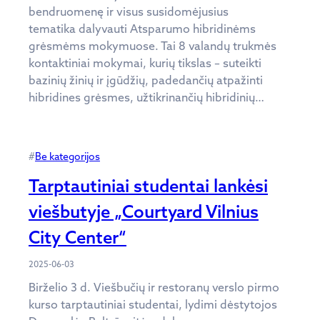
bendruomenę ir visus susidomėjusius
tematika dalyvauti Atsparumo hibridinėms
grėsmėms mokymuose. Tai 8 valandų trukmės
kontaktiniai mokymai, kurių tikslas – suteikti
bazinių žinių ir įgūdžių, padedančių atpažinti
hibridines grėsmes, užtikrinančių hibridinių…
#
Be kategorijos
Tarptautiniai studentai lankėsi
viešbutyje „Courtyard Vilnius
City Center“
2025-06-03
Birželio 3 d. Viešbučių ir restoranų verslo pirmo
kurso tarptautiniai studentai, lydimi dėstytojos