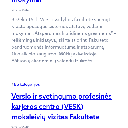
2025-06-16
Birželio 16 d. Verslo vadybos fakultete surengti
Krašto apsaugos sistemos atstovų vedami
mokymai „Atsparumas hibridinėms grėsmėms“ –
reikšminga iniciatyva, skirta stiprinti Fakulteto
bendruomenės informuotumą ir atsparumą
šiuolaikinio saugumo iššūkių akivaizdoje.
Aštuonių akademinių valandų trukmės…
#
Be kategorijos
Verslo ir svetingumo profesinės
karjeros centro (VESK)
moksleivių vizitas Fakultete
2025-06-10