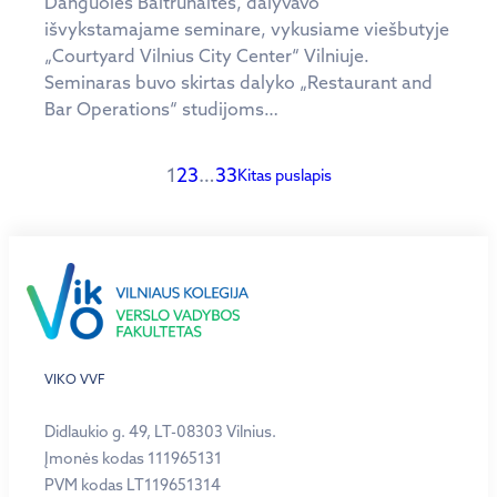
Danguolės Baltrūnaitės, dalyvavo
išvykstamajame seminare, vykusiame viešbutyje
„Courtyard Vilnius City Center“ Vilniuje.
Seminaras buvo skirtas dalyko „Restaurant and
Bar Operations“ studijoms…
1
2
3
…
33
Kitas puslapis
VIKO VVF
Didlaukio g. 49, LT-08303 Vilnius.
Įmonės kodas 111965131
PVM kodas LT119651314