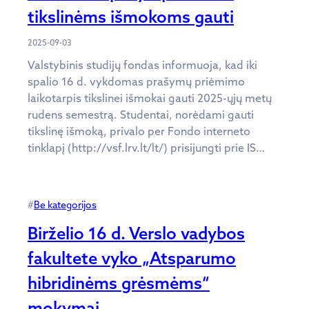
tikslinėms išmokoms gauti
2025-09-03
Valstybinis studijų fondas informuoja, kad iki
spalio 16 d. vykdomas prašymų priėmimo
laikotarpis tikslinei išmokai gauti 2025-ųjų metų
rudens semestrą. Studentai, norėdami gauti
tikslinę išmoką, privalo per Fondo interneto
tinklapį (http://vsf.lrv.lt/lt/) prisijungti prie IS…
#
Be kategorijos
Birželio 16 d. Verslo vadybos
fakultete vyko „Atsparumo
hibridinėms grėsmėms“
mokymai