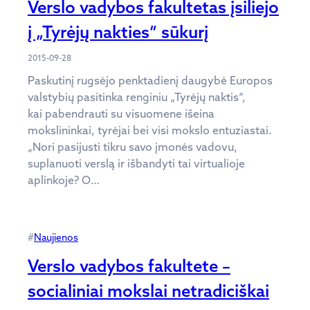
Verslo vadybos fakultetas įsiliejo
į „Tyrėjų nakties“ sūkurį
2015-09-28
Paskutinį rugsėjo penktadienį daugybė Europos
valstybių pasitinka renginiu „Tyrėjų naktis“,
kai pabendrauti su visuomene išeina
mokslininkai, tyrėjai bei visi mokslo entuziastai.
„Nori pasijusti tikru savo įmonės vadovu,
suplanuoti verslą ir išbandyti tai virtualioje
aplinkoje? O…
#
Naujienos
Verslo vadybos fakultete –
socialiniai mokslai netradiciškai