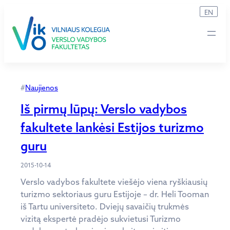
Eiti
EN
prie
turinio
#
Naujienos
Iš pirmų lūpų: Verslo vadybos
fakultete lankėsi Estijos turizmo
guru
2015-10-14
Verslo vadybos fakultete viešėjo viena ryškiausių
turizmo sektoriaus guru Estijoje – dr. Heli Tooman
iš Tartu universiteto. Dviejų savaičių trukmės
vizitą ekspertė pradėjo sukvietusi Turizmo