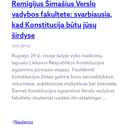
Remigijus Šimašius Verslo
vadybos fakultete: svarbiausia,
kad Konstitucija būtų jūsų
širdyse
2015-09-30
Rugsėjo 29 d. visoje šalyje vyko tradiciniu
tapusio Lietuvos Respublikos Konstitucijos
egzamino pirmasis etapas. Pasitikrinti
Konstitucijos žinias galima buvo savivaldybėse,
vidurinėse, aukštosiose mokyklose bei internete.
Šiemet Konstitucijos egzaminui Verslo vadybos
fakulteto studentai ruošėsi itin atsakingai:…
#
Naujienos