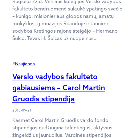
Rugsėjo 22 d. Vilniaus kolegijos Verslo vadybos
fakulteto bendruomenė sulaukė ypatingo svečio
– kunigo, misionieriaus globos namų, amatų
mokyklos, gimnazijos Ruandoje ir Jaunimo
sodybos Kretingos rajone steigėjo – Hermano
Šulco. Tėvas H. Šulcas už nuopelnus…
#
Naujienos
Verslo vadybos fakulteto
gabiausiems – Carol Martin
Gruodis stipendija
2015-09-21
Kasmet Carol Martin Gruodis vardo fondo
stipendijos nudžiugina talentingus, aktyvius,
žingeidžius jaunuolius. Vardinės stipendijos