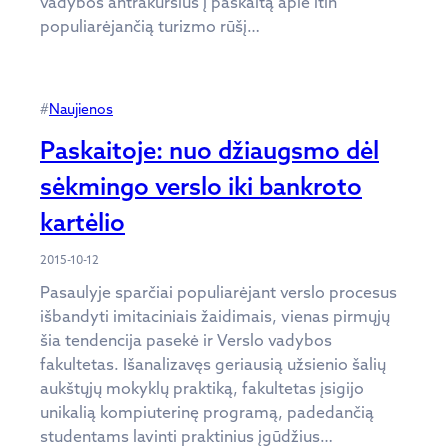
vadybos antrakursius į paskaitą apie itin
populiarėjančią turizmo rūšį…
#
Naujienos
Paskaitoje: nuo džiaugsmo dėl
sėkmingo verslo iki bankroto
kartėlio
2015-10-12
Pasaulyje sparčiai populiarėjant verslo procesus
išbandyti imitaciniais žaidimais, vienas pirmųjų
šia tendencija pasekė ir Verslo vadybos
fakultetas. Išanalizavęs geriausią užsienio šalių
aukštųjų mokyklų praktiką, fakultetas įsigijo
unikalią kompiuterinę programą, padedančią
studentams lavinti praktinius įgūdžius…