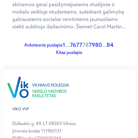
skiriamos gerai pasižymėjusiems studijose ir
mokslo veikloje studentams, suteikiant galimybę
gabiausiems socialiai remtiniems jaunuoliams
siekti aukštojo išsilavinimo. Šiemet Carol Martin…
1
…
76
77
78
79
80
…
84
Ankstesnis puslapis
Kitas puslapis
VIKO VVF
Didlaukio g. 49, LT-08303 Vilnius.
Įmonės kodas 111965131